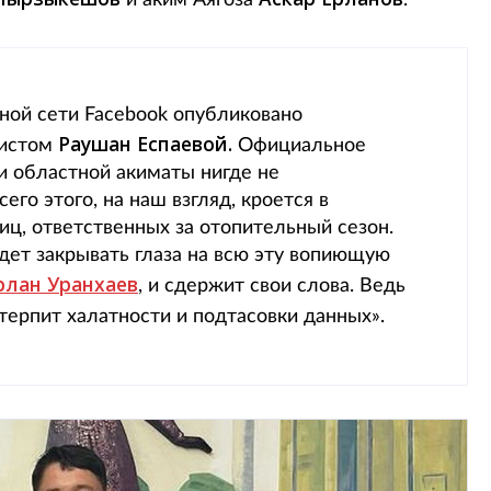
и аким Аягоза
.
ной сети Facebook опубликовано
Раушан Еспаевой.
вистом
Официальное
и областной акиматы нигде не
его этого, на наш взгляд, кроется в
ц, ответственных за отопительный сезон.
удет закрывать глаза на всю эту вопиющую
рлан Уранхаев
, и сдержит свои слова. Ведь
терпит халатности и подтасовки данных».