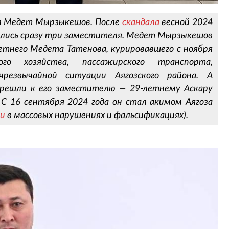
был Медет Мырзыкешов. После
скандала
весной 2024
нились сразу три заместителя. Медет Мырзыкешов
етнего Медета Татенова, курировавшего с ноября
го хозяйства, пассажирского транспорта,
резвычайной ситуации Аягозского района. А
ерешли к его заместителю — 29-летнему Аскару
 С 16 сентября 2024 года он стал акимом Аягоза
ми
в массовых нарушениях и фальсификациях).