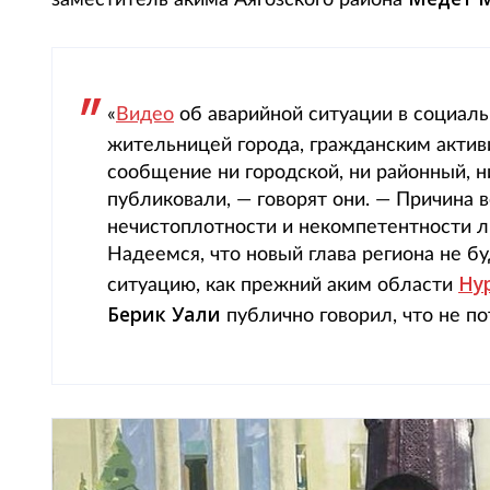
заместитель акима Аягозского района
«
Видео
об аварийной ситуации в социаль
жительницей города, гражданским акти
сообщение ни городской, ни районный, н
публиковали, — говорят они. — Причина вс
нечистоплотности и некомпетентности ли
Надеемся, что новый глава региона не б
Ну
ситуацию, как прежний аким области
Берик Уали
публично говорил, что не по