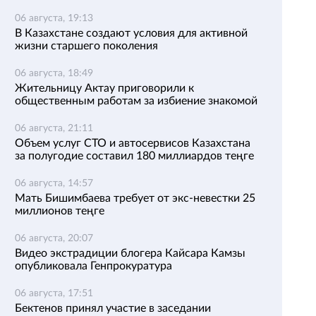
06 августа, 19:13
В Казахстане создают условия для активной
жизни старшего поколения
06 августа, 18:49
Жительницу Актау приговорили к
общественным работам за избиение знакомой
06 августа, 21:11
Объем услуг СТО и автосервисов Казахстана
за полугодие составил 180 миллиардов теңге
06 августа, 14:57
Мать Бишимбаева требует от экс-невестки 25
миллионов теңге
06 августа, 20:07
Видео экстрадиции блогера Кайсара Камзы
опубликовала Генпрокуратура
06 августа, 17:51
Бектенов принял участие в заседании