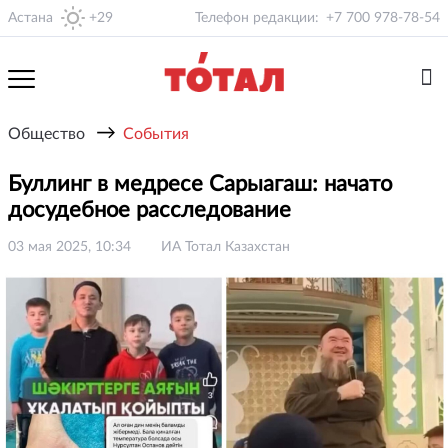
Астана
+29
Телефон редакции:
+7 700 978-78-54
→
Общество
События
Буллинг в медресе Сарыагаш: начато
досудебное расследование
03 мая 2025, 10:34
ИА Тотал Казахстан