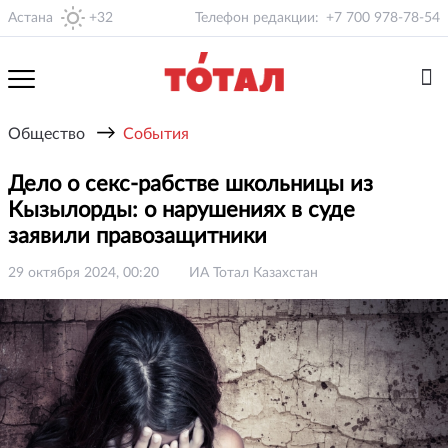
Астана
+32
Телефон редакции:
+7 700 978-78-54
→
Общество
События
Дело о секс-рабстве школьницы из
Кызылорды: о нарушениях в суде
заявили правозащитники
29 октября 2024, 00:20
ИА Тотал Казахстан