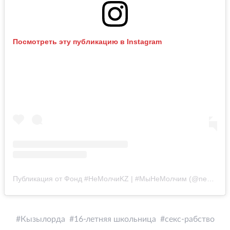
Посмотреть эту публикацию в Instagram
Публикация от Фонд #НеМолчиKZ | #МыНеМолчим (@nemolchikz_official)
Кызылорда
16-летняя школьница
секс-рабство