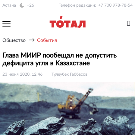
Астана
+26
Телефон редакции:
+7 700 978-78-54
→
Общество
События
Глава МИИР пообещал не допустить
дефицита угля в Казахстане
23 июня 2020, 12:46
Тулеубек Габбасов