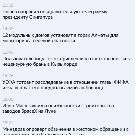
10:18
Токаев направил поздравительную телеграмму
президенту Сингапура
14:07
12 модульных домов установят в горах Алматы для
мониторинга селевой опасности
12:40
Пользовательницу TikTok привлекли к ответственности за
нецензурную брань в Кызылорде
16:26
УЕФА готовит расследование в отношении главы ФИФА
из-за выплат его предполагаемой любовнице
18:01
Илон Маск заявил о неизбежности строительства
заводов SpaceX на Луне
19:21
Минздрав опроверг обвинения в жестоком обращении с
пациентами психбольницы в Актасе