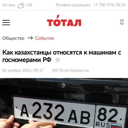
Астана
+28
Телефон редакции:
+7 700 978-78-54
→
Общество
События
Как казахстанцы относятся к машинам с
госномерами РФ
06 ноября 2021, 09:17
ИА Тотал Казахстан