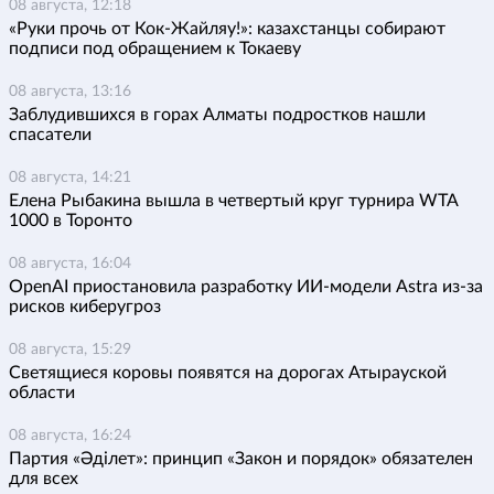
08 августа, 12:18
«Руки прочь от Кок-Жайляу!»: казахстанцы собирают
подписи под обращением к Токаеву
08 августа, 13:16
Заблудившихся в горах Алматы подростков нашли
спасатели
08 августа, 14:21
Елена Рыбакина вышла в четвертый круг турнира WTA
1000 в Торонто
08 августа, 16:04
OpenAI приостановила разработку ИИ-модели Astra из-за
рисков киберугроз
08 августа, 15:29
Светящиеся коровы появятся на дорогах Атырауской
области
08 августа, 16:24
Партия «Әділет»: принцип «Закон и порядок» обязателен
для всех