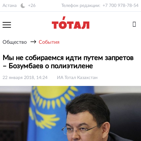
Астана
+26
Телефон редакции:
+7 700 978-78-54
→
Общество
События
Мы не собираемся идти путем запретов
– Бозумбаев о полиэтилене
22 января 2018, 14:24
ИА Тотал Казахстан