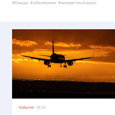
Канада
заболевание
неизвестный вирус
События
18:18