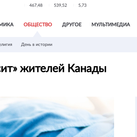
467,48
539,52
5,73
МИКА
ОБЩЕСТВО
ДРУГОЕ
МУЛЬТИМЕДИА
елигия
День в истории
сит» жителей Канады