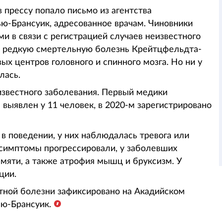
в прессу попало письмо из агентства
ю-Брансуик, адресованное врачам. Чиновники
 в связи с регистрацией случаев неизвестного
а редкую смертельную болезнь Крейтцфельдта-
х центров головного и спинного мозга. Но ни у
лась.
еизвестного заболевания. Первый медики
 выявлен у 11 человек, в 2020-м зарегистрировано
 поведении, у них наблюдалась тревога или
 симптомы прогрессировали, у заболевших
мяти, а также атрофия мышц и бруксизм. У
ции.
тной болезни зафиксировано на Акадийском
ью-Брансуик.