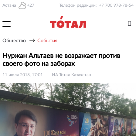
Астана
+27
Телефон редакции:
+7 700 978-78-54
→
Общество
События
Нуржан Альтаев не возражает против
своего фото на заборах
11 июля 2018, 17:01
ИА Тотал Казахстан