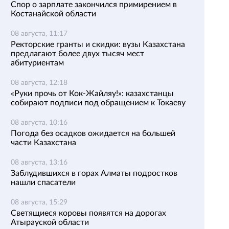
Спор о зарплате закончился примирением в
Костанайской области
08 августа, 11:17
Ректорские гранты и скидки: вузы Казахстана
предлагают более двух тысяч мест
абитуриентам
08 августа, 12:18
«Руки прочь от Кок-Жайляу!»: казахстанцы
собирают подписи под обращением к Токаеву
08 августа, 10:16
Погода без осадков ожидается на большей
части Казахстана
08 августа, 13:16
Заблудившихся в горах Алматы подростков
нашли спасатели
08 августа, 15:29
Светящиеся коровы появятся на дорогах
Атырауской области