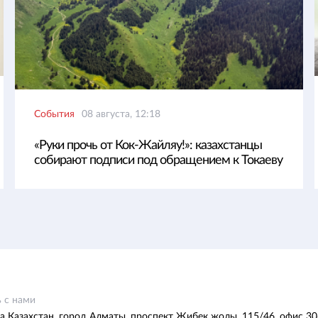
События
08 августа, 12:18
«Руки прочь от Кок-Жайляу!»: казахстанцы
собирают подписи под обращением к Токаеву
 с нами
а Казахстан, город Алматы, проспект Жибек жолы, 115/46, офис 30