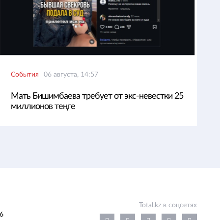
События
06 августа, 14:57
Мать Бишимбаева требует от экс-невестки 25
миллионов теңге
Total.kz в соцсетях
6