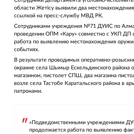
Сотрудники департамента уголовно-исполните
области Жетісу выявили два местонахождения 
ссылкой на пресс-службу МВД РК.
Сотрудниками учреждения №71 ДУИС по Алмат
проведении ОПМ «Кару» совместно с УКП ДП о
работа по выявлению местонахождения оружия
событиях.
В результате проводимых оперативно-розыскн
окраине села Шымыр Ескельдинского района о
магазином, пистолет СПШ, два магазина писто
возле села Тастобе Каратальского района в ар
патронами.
«Подведомственными учреждениями ДУИ
продолжается работа по выявлению факт