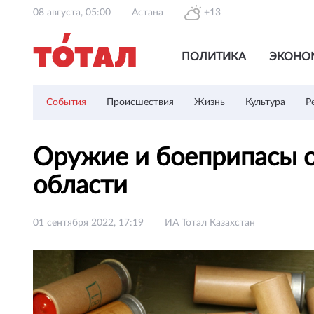
08 августа, 05:00
Астана
+13
ПОЛИТИКА
ЭКОНО
События
Происшествия
Жизнь
Культура
Р
Оружие и боеприпасы 
области
01 сентября 2022, 17:19
ИА Тотал Казахстан