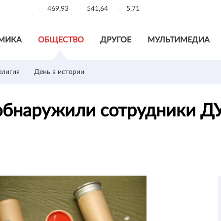
469,93
541,64
5,71
МИКА
ОБЩЕСТВО
ДРУГОЕ
МУЛЬТИМЕДИА
елигия
День в истории
обнаружили сотрудники Д