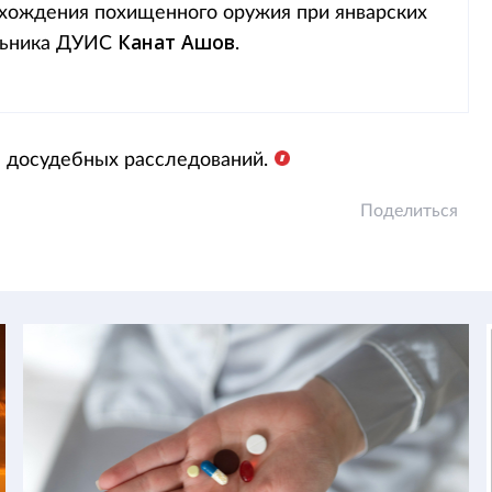
ахождения похищенного оружия при январских
Канат Ашов
альника ДУИС
.
е досудебных расследований.
Поделиться