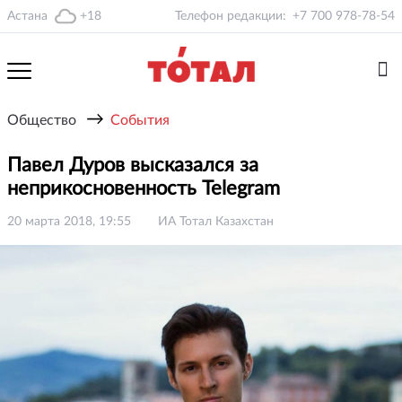
Астана
+18
Телефон редакции:
+7 700 978-78-54
→
Общество
События
Павел Дуров высказался за
неприкосновенность Telegram
20 марта 2018, 19:55
ИА Тотал Казахстан