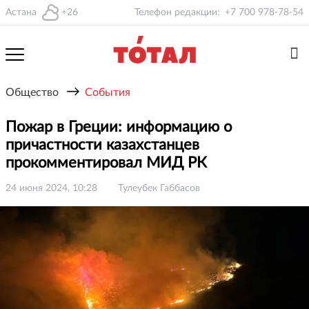
Астана
+26
Телефон редакции:
+7 700 978-78-54
→
Общество
События
Пожар в Греции: информацию о
причастности казахстанцев
прокомментировал МИД РК
24 июня 2024, 10:28
Тулеубек Габбасов