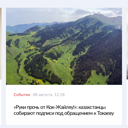
События
08 августа, 12:18
«Руки прочь от Кок-Жайляу!»: казахстанцы
собирают подписи под обращением к Токаеву