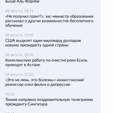
выше Аль-Фараби
08 августа, 18:11
«Не получил грант?»: экс-министр образования
рассказал о других возможностях бесплатного
обучения
08 августа, 19:05
США выделят один миллиард долларов
новому президенту одной страны
08 августа, 20:26
Комплексную работу по очистке реки Есиль
проводят в Астане
08 августа, 21:35
«Это не лень, это болезнь»: казахстанский
режиссер снял фильм о депрессии
10:18
Токаев направил поздравительную телеграмму
президенту Сингапура