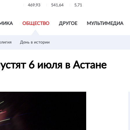
469,93
541,64
5,71
МИКА
ОБЩЕСТВО
ДРУГОЕ
МУЛЬТИМЕДИА
елигия
День в истории
устят 6 июля в Астане