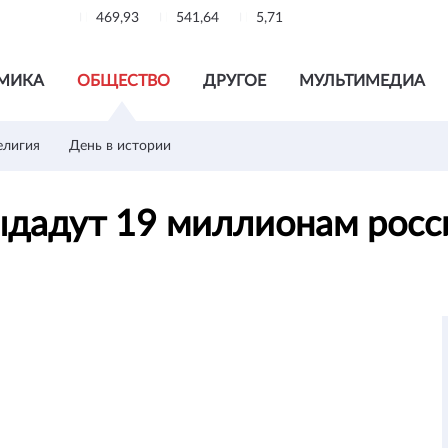
469,93
541,64
5,71
МИКА
ОБЩЕСТВО
ДРУГОЕ
МУЛЬТИМЕДИА
елигия
День в истории
ыдадут 19 миллионам рос