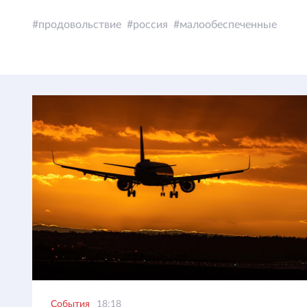
продовольствие
россия
малообеспеченные
События
18:18