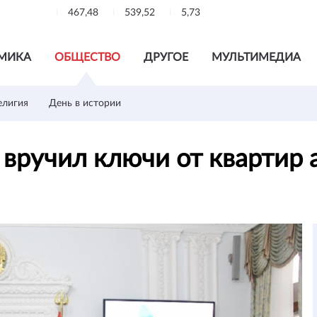
467,48
539,52
5,73
МИКА
ОБЩЕСТВО
ДРУГОЕ
МУЛЬТИМЕДИА
елигия
День в истории
вручил ключи от квартир