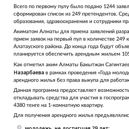
Всего по первому пулу было подано 1244 заяв
сформирован список из 249 претендентов. Сре
образования, здравоохранения и сотрудники п
Акиматом Алматы для приема заявлений разр
прием заявок на первый пул в количестве 249
Алатауского района. До конца года будут объ
планируется обеспечить арендным жильем 10
Как отметил аким Алматы Бакытжан Сагинтаев
Назарбаева
в рамках проведения «Года молод
арендного жилья без права выкупа для работ
Данная программа предоставляет возможность 
откладывать средства для участия в госпрогр
4380 тенге на 1-комнатную квартиру.
Для получения арендного жилья предъявляли
молодежь, не достигшая 29 лет;