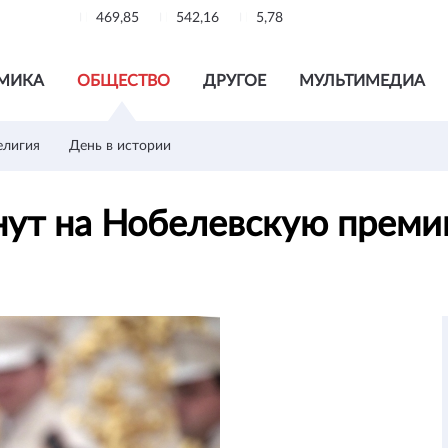
469,85
542,16
5,78
МИКА
ОБЩЕСТВО
ДРУГОЕ
МУЛЬТИМЕДИА
елигия
День в истории
нут на Нобелевскую прем