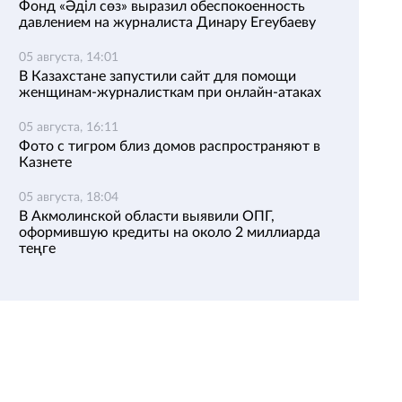
Фонд «Әділ сөз» выразил обеспокоенность
давлением на журналиста Динару Егеубаеву
05 августа, 14:01
В Казахстане запустили сайт для помощи
женщинам-журналисткам при онлайн-атаках
05 августа, 16:11
Фото с тигром близ домов распространяют в
Казнете
05 августа, 18:04
В Акмолинской области выявили ОПГ,
оформившую кредиты на около 2 миллиарда
теңге