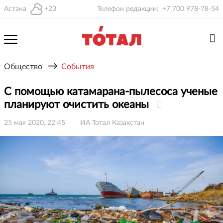
Астана
+23
Телефон редакции:
+7 700 978-78-54
→
Общество
События
С помощью катамарана-пылесоса ученые
планируют очистить океаны
25 мая 2020, 22:45
ИА Тотал Казахстан