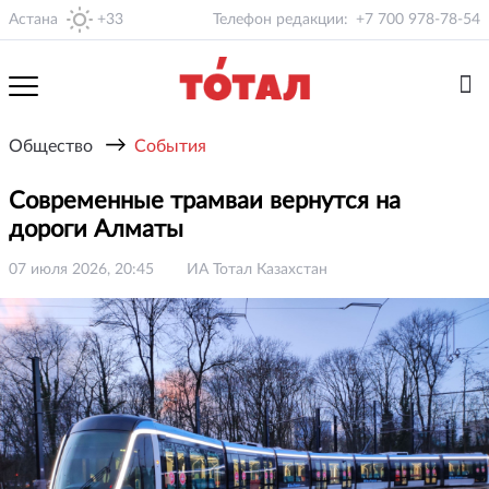
Астана
+33
Телефон редакции:
+7 700 978-78-54
→
Общество
События
Современные трамваи вернутся на
дороги Алматы
07 июля 2026, 20:45
ИА Тотал Казахстан