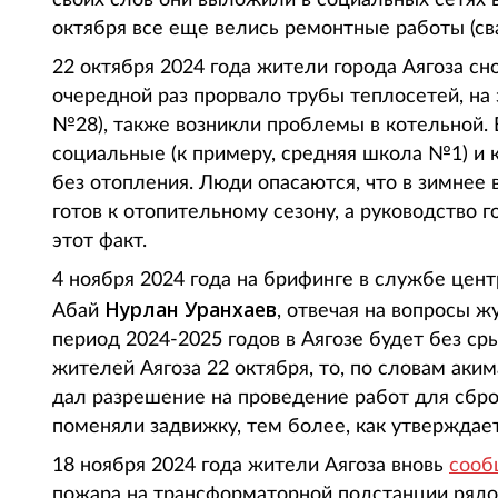
своих слов они выложили в социальных сетях ви
октября все еще велись ремонтные работы (сва
22 октября 2024 года жители города Аягоза сн
очередной раз прорвало трубы теплосетей, на 
№28), также возникли проблемы в котельной.
социальные (к примеру, средняя школа №1) и 
без отопления. Люди опасаются, что в зимнее в
готов к отопительному сезону, а руководство 
этот факт.
4 ноября 2024 года на брифинге в службе цен
Нурлан Уранхаев
Абай
, отвечая на вопросы ж
период 2024-2025 годов в Аягозе будет без сры
жителей Аягоза 22 октября, то, по словам аким
дал разрешение на проведение работ для сброс
поменяли задвижку, тем более, как утверждае
18 ноября 2024 года жители Аягоза вновь
сооб
пожара на трансформаторной подстанции рядо