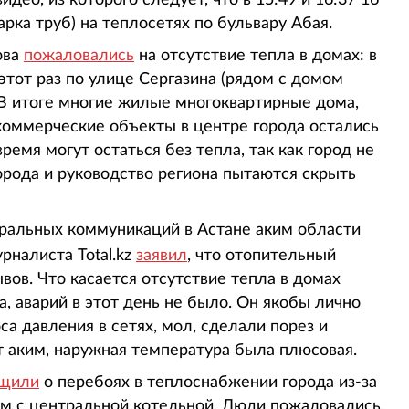
део, из которого следует, что в 15:49 и 16:37 16
рка труб) на теплосетях по бульвару Абая.
ова
пожаловались
на отсутствие тепла в домах: в
этот раз по улице Сергазина (рядом с домом
 В итоге многие жилые многоквартирные дома,
коммерческие объекты в центре города остались
ремя могут остаться без тепла, так как город не
города и руководство региона пытаются скрыть
тральных коммуникаций в Астане аким области
урналиста Total.kz
заявил
, что отопительный
вов. Что касается отсутствие тепла в домах
а, аварий в этот день не было. Он якобы лично
а давления в сетях, мол, сделали порез и
т аким, наружная температура была плюсовая.
щили
о перебоях в теплоснабжении города из-за
м с центральной котельной. Люди пожаловались,