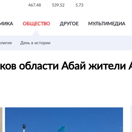
467,48
539,52
5,73
МИКА
ОБЩЕСТВО
ДРУГОЕ
МУЛЬТИМЕДИА
елигия
День в истории
иков области Абай жители 