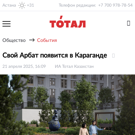
Астана
+31
Телефон редакции:
+7 700 978-78-54
→
Общество
События
Свой Арбат появится в Караганде
21 апреля 2025, 16:09
ИА Тотал Казахстан