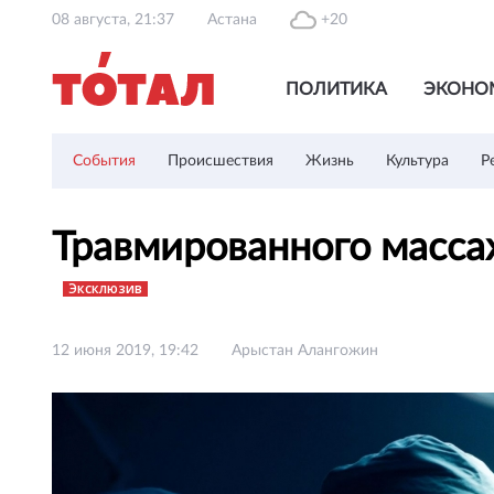
08 августа, 21:37
Астана
+20
ПОЛИТИКА
ЭКОНО
События
Происшествия
Жизнь
Культура
Р
Травмированного масс
Эксклюзив
12 июня 2019, 19:42
Арыстан Алангожин