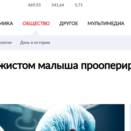
469,93
541,64
5,71
МИКА
ОБЩЕСТВО
ДРУГОЕ
МУЛЬТИМЕДИА
елигия
День в истории
ажистом малыша прооперир