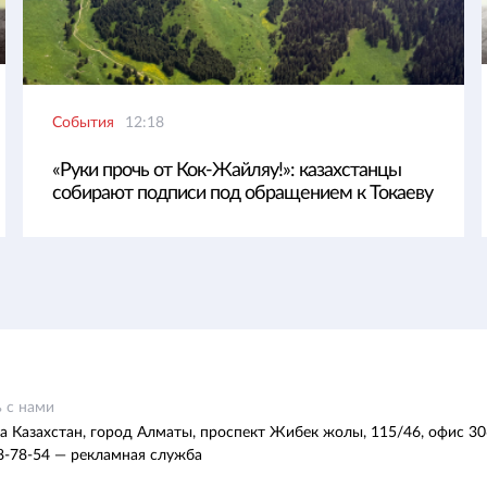
События
12:18
«Руки прочь от Кок-Жайляу!»: казахстанцы
собирают подписи под обращением к Токаеву
 с нами
а Казахстан, город Алматы, проспект Жибек жолы, 115/46, офис 30
8-78-54 — рекламная служба