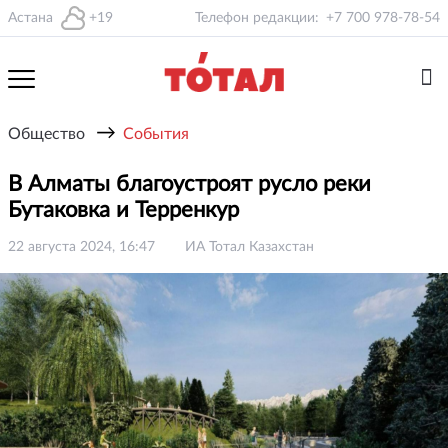
Астана
+19
Телефон редакции:
+7 700 978-78-54
→
Общество
События
В Алматы благоустроят русло реки
Бутаковка и Терренкур
22 августа 2024, 16:47
ИА Тотал Казахстан