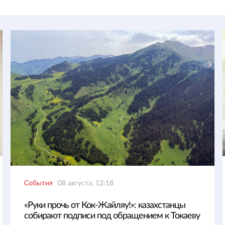
События
08 августа, 12:18
«Руки прочь от Кок-Жайляу!»: казахстанцы
собирают подписи под обращением к Токаеву