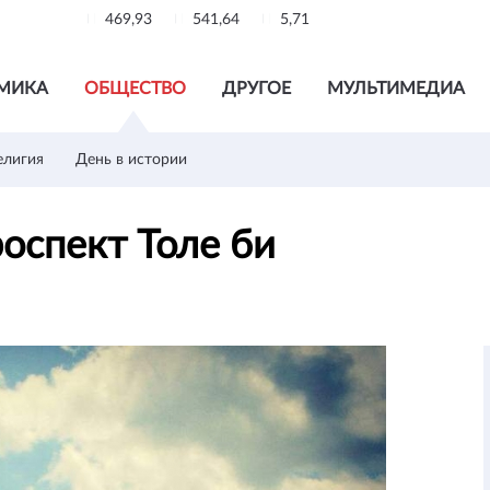
469,93
541,64
5,71
МИКА
ОБЩЕСТВО
ДРУГОЕ
МУЛЬТИМЕДИА
елигия
День в истории
оспект Толе би