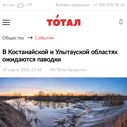
Астана
+19
Телефон редакции:
+7 700 978-78-54
→
Общество
События
В Костанайской и Улытауской областях
ожидаются паводки
19 марта 2023, 21:44
ИА Тотал Казахстан