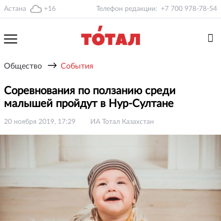
Астана
+16
Телефон редакции:
+7 700 978-78-54
→
Общество
События
Соревнования по ползанию среди
малышей пройдут в Нур-Султане
20 ноября 2019, 17:29
ИА Тотал Казахстан