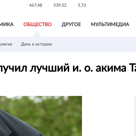
467,48
539,52
5,73
МИКА
ОБЩЕСТВО
ДРУГОЕ
МУЛЬТИМЕДИА
елигия
День в истории
лучил лучший и. о. акима 