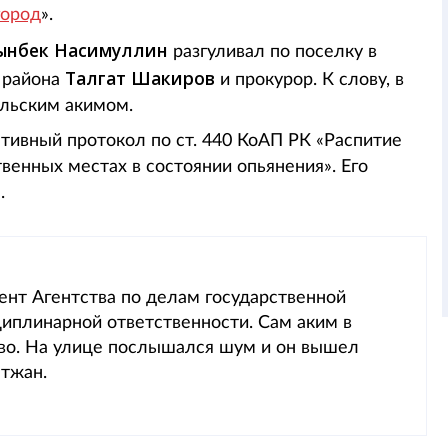
город
».
ынбек Насимуллин
разгуливал по поселку в
Талгат Шакиров
 района
и прокурор. К слову, в
ельским акимом.
тивный протокол по ст. 440 КоАП РК «Распитие
венных местах в состоянии опьянения». Его
е.
ент Агентства по делам государственной
циплинарной ответственности. Сам аким в
иво. На улице послышался шум и он вышел
тжан.