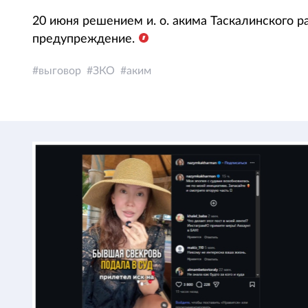
20 июня решением и. о. акима Таскалинского
предупреждение.
выговор
ЗКО
аким