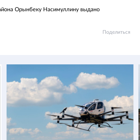
 района Орынбеку Насимуллину выдано
Поделиться