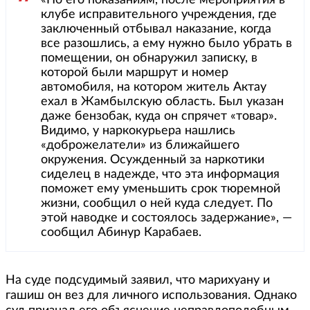
«По его показаниям, после мероприятия в
клубе исправительного учреждения, где
заключенный отбывал наказание, когда
все разошлись, а ему нужно было убрать в
помещении, он обнаружил записку, в
которой были маршрут и номер
автомобиля, на котором житель Актау
ехал в Жамбылскую область. Был указан
даже бензобак, куда он спрячет «товар».
Видимо, у наркокурьера нашлись
«доброжелатели» из ближайшего
окружения. Осужденный за наркотики
сиделец в надежде, что эта информация
поможет ему уменьшить срок тюремной
жизни, сообщил о ней куда следует. По
этой наводке и состоялось задержание», —
сообщил Абинур Карабаев.
На суде подсудимый заявил, что марихуану и
гашиш он вез для личного использования. Однако