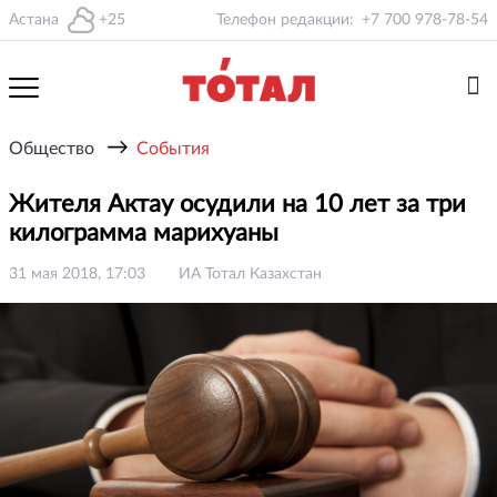
Астана
+25
Телефон редакции:
+7 700 978-78-54
→
Общество
События
Жителя Актау осудили на 10 лет за три
килограмма марихуаны
31 мая 2018, 17:03
ИА Тотал Казахстан