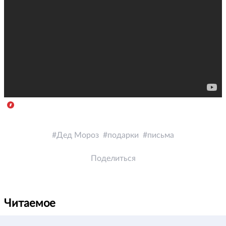
Дед Мороз
подарки
письма
Поделиться
Читаемое