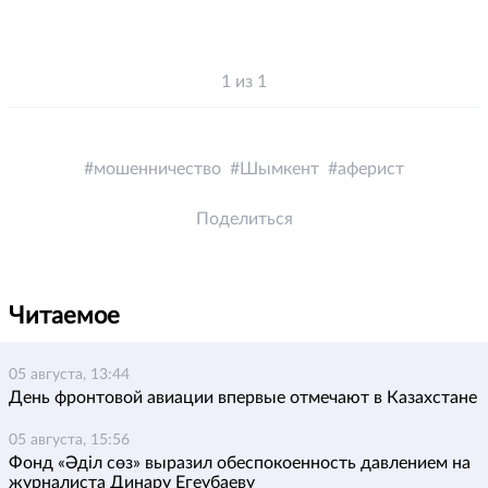
1 из 1
мошенничество
Шымкент
аферист
Поделиться
Читаемое
05 августа, 13:44
День фронтовой авиации впервые отмечают в Казахстане
05 августа, 15:56
Фонд «Әділ сөз» выразил обеспокоенность давлением на
журналиста Динару Егеубаеву