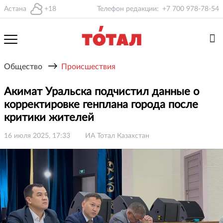
Астана
+18
Телефон редакции:
+7 700 978-78-54
→
Общество
Происшествия
Акимат Уральска подчистил данные о
корректировке генплана города после
критики жителей
16 июля 2025, 17:33
ИА Тотал Казахстан