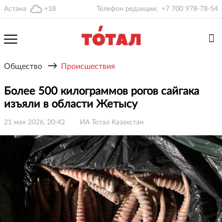
Астана
+18
Телефон редакции:
+7 700 978-78-54
→
Общество
Происшествия
Более 500 килограммов рогов сайгака
изъяли в области Жетысу
21 мая 2026, 20:42
ИА Тотал Казахстан