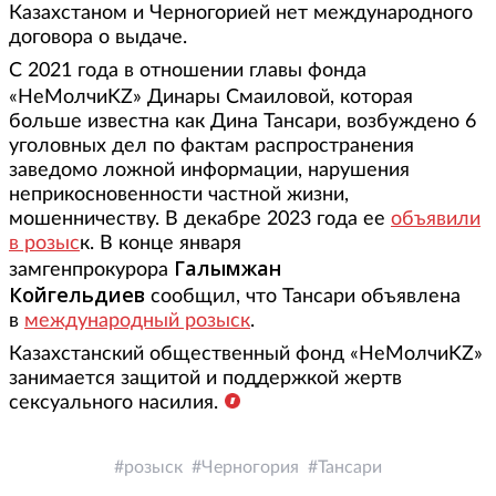
Казахстаном и Черногорией нет международного
договора о выдаче.
С 2021 года в отношении главы фонда
«НеМолчиKZ»
Динары Смаиловой, которая
больше известна как Дина Тансари, возбуждено 6
уголовных дел по фактам распространения
заведомо ложной информации, нарушения
неприкосновенности частной жизни,
мошенничеству. В декабре 2023 года ее
объявили
в розыс
к. В конце января
Галымжан
замгенпрокурора
Койгельдиев
сообщил, что Тансари объявлена
в
международный розыск
.
Казахстанский общественный фонд «НеМолчиKZ»
занимается защитой и поддержкой жертв
сексуального насилия.
розыск
Черногория
Тансари