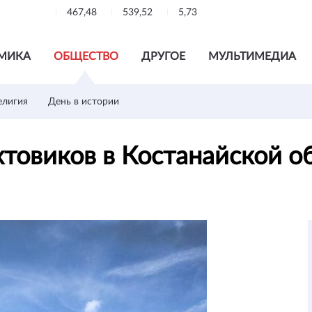
467,48
539,52
5,73
МИКА
ОБЩЕСТВО
ДРУГОЕ
МУЛЬТИМЕДИА
елигия
День в истории
хтовиков в Костанайской о