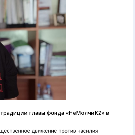
кстрадиции главы фонда «НеМолчиKZ» в
бщественное движение против насилия