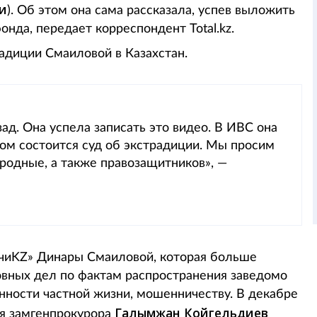
и
). Об этом она сама рассказала, успев выложить
нда, передает корреспондент Total.kz.
адиции Смаиловой в Казахстан.
ад. Она успела записать это видео. В ИВС она
ром состоится суд об экстрадиции. Мы просим
родные, а также правозащитников», —
чиKZ»
Динары Смаиловой, которая больше
ловных дел по фактам распространения заведомо
ности частной жизни, мошенничеству. В декабре
Галымжан Койгельдиев
ря замгенпрокурора