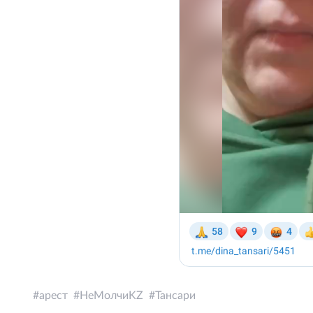
арест
НеМолчиKZ
Тансари