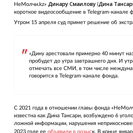
Динару Смаилову
Дина Тансар
НеМолчи.kz»
(
короткое видеосообщение в Telegram-канале фо
Утром 15 апреля суд примет решение об экстр
«Дину арестовали примерно 40 минут наз
пробудет до утра завтрашнего дня. И ут
отмечать все СМИ, в том числе междуна
говорится в Telegram-канале фонда.
С 2021 года в отношении главы фонда «НеМол
известна как Дина Тансари, возбуждено 6 уго
ложной информации, нарушения неприкосновен
2023 годе ее
объявили в розыс
к. В конце янва