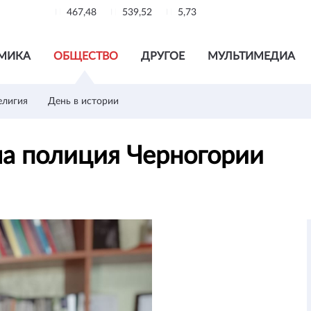
467,48
539,52
5,73
МИКА
ОБЩЕСТВО
ДРУГОЕ
МУЛЬТИМЕДИА
елигия
День в истории
ла полиция Черногории