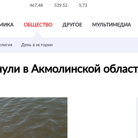
467,48
539,52
5,73
МИКА
ОБЩЕСТВО
ДРУГОЕ
МУЛЬТИМЕДИА
елигия
День в истории
онули в Акмолинской облас