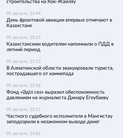
строительства на Кок-Жайляу
05 августа, 13:44
День фронтовой авиации впервые отмечают в
Казахстане
05 августа, 10:15
Казахстанским водителям напомнили о ПДД в
летний период
05 августа, 11:13
В Алматинской области эвакуировали туриста,
пострадавшего от камнепада
05 августа, 15:56
Фонд «Әділ сөз» выразил обеспокоенность
давлением на журналиста Динару Егеубаеву
05 августа, 13:11
Частного судебного исполнителя в Мангистау
заподозрили в незаконном выводе денег
05 августа, 14:01