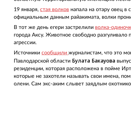
19 января,
стая волков
напала на отару овец в 
официальным данным райакимата, волки проник
В тот же день егери застрелили
волка-одиночк
города Аксу. Животное свободно разгуливало 
агрессии.
Источники
сообщили
журналистам, что это мо
Булата Бакауова
Павлодарской области
выпус
резиденции, которая расположена в пойме Ир
которые не захотели называть свои имена, по
олени. Сам экс-аким слывет заядлым охотнико