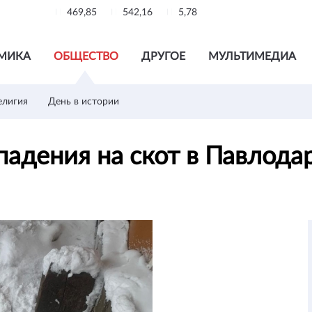
469,85
542,16
5,78
МИКА
ОБЩЕСТВО
ДРУГОЕ
МУЛЬТИМЕДИА
елигия
День в истории
падения на скот в Павлод