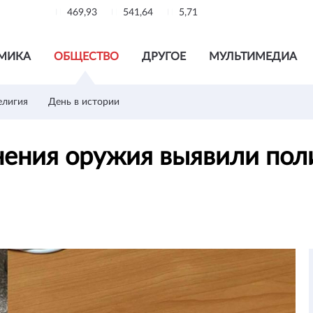
469,93
541,64
5,71
МИКА
ОБЩЕСТВО
ДРУГОЕ
МУЛЬТИМЕДИА
елигия
День в истории
нения оружия выявили пол