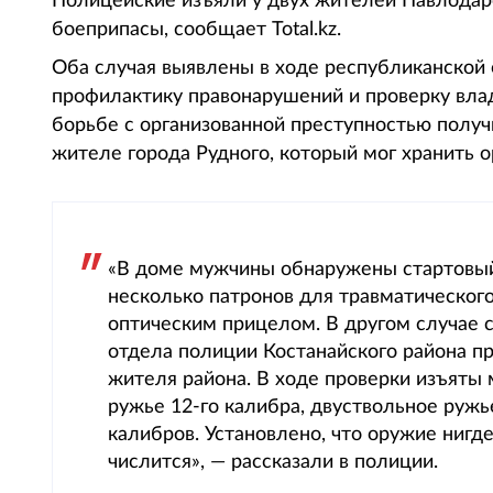
Полицейские изъяли у двух жителей Павлодар
боеприпасы, сообщает Total.kz.
Оба случая выявлены в ходе республиканской 
профилактику правонарушений и проверку вла
борьбе с организованной преступностью полу
жителе города Рудного, который мог хранить 
«В доме мужчины обнаружены стартовый 
несколько патронов для травматического
оптическим прицелом. В другом случае 
отдела полиции Костанайского района п
жителя района. В ходе проверки изъяты
ружье 12-го калибра, двуствольное ружье
калибров. Установлено, что оружие нигде
числится», — рассказали в полиции.