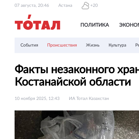
07 августа, 20:46
Астана
+20
ПОЛИТИКА
ЭКОНО
События
Происшествия
Жизнь
Культура
Р
Факты незаконного хра
Костанайской области
10 ноября 2025, 12:43
ИА Тотал Казахстан