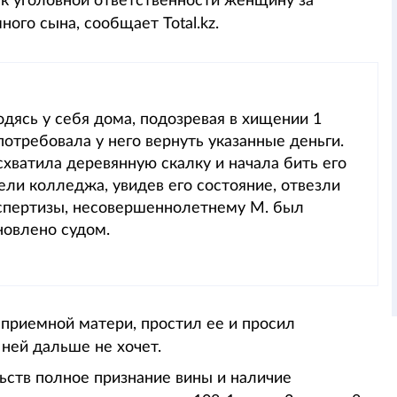
к уголовной ответственности женщину за
ого сына, сообщает Total.kz.
ходясь у себя дома, подозревая в хищении 1
потребовала у него вернуть указанные деньги.
 схватила деревянную скалку и начала бить его
ли колледжа, увидев его состояние, отвезли
кспертизы, несовершеннолетнему М. был
новлено судом.
 приемной матери, простил ее и просил
 ней дальше не хочет.
ьств полное признание вины и наличие