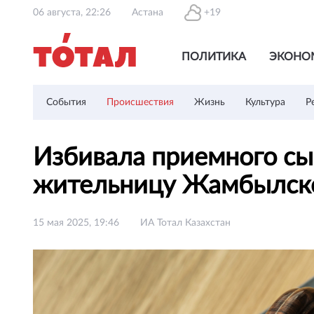
06 августа, 22:26
Астана
+19
ПОЛИТИКА
ЭКОНО
События
Происшествия
Жизнь
Культура
Р
Избивала приемного сын
жительницу Жамбылск
15 мая 2025, 19:46
ИА Тотал Казахстан