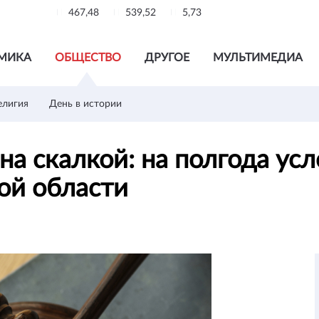
467,48
539,52
5,73
МИКА
ОБЩЕСТВО
ДРУГОЕ
МУЛЬТИМЕДИА
елигия
День в истории
а скалкой: на полгода ус
ой области