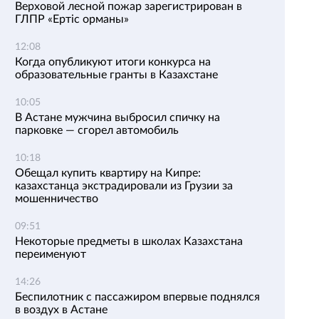
Верховой лесной пожар зарегистрирован в
ГЛПР «Ертіс орманы»
12:08
Когда опубликуют итоги конкурса на
образовательные гранты в Казахстане
10:05
В Астане мужчина выбросил спичку на
парковке — сгорел автомобиль
10:18
Обещал купить квартиру на Кипре:
казахстанца экстрадировали из Грузии за
мошенничество
09:51
Некоторые предметы в школах Казахстана
переименуют
14:26
Беспилотник с пассажиром впервые поднялся
в воздух в Астане