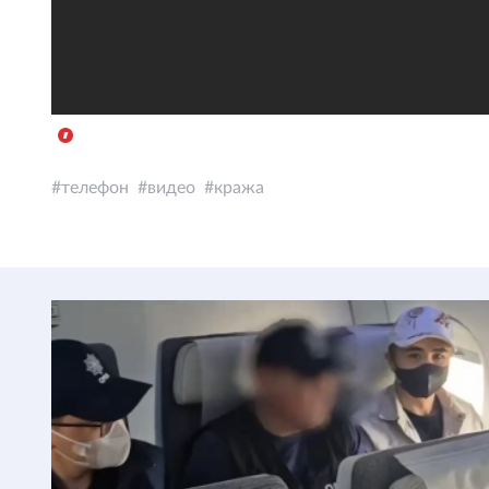
телефон
видео
кража