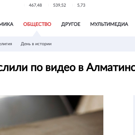
467,48
539,52
5,73
МИКА
ОБЩЕСТВО
ДРУГОЕ
МУЛЬТИМЕДИА
елигия
День в истории
слили по видео в Алматин