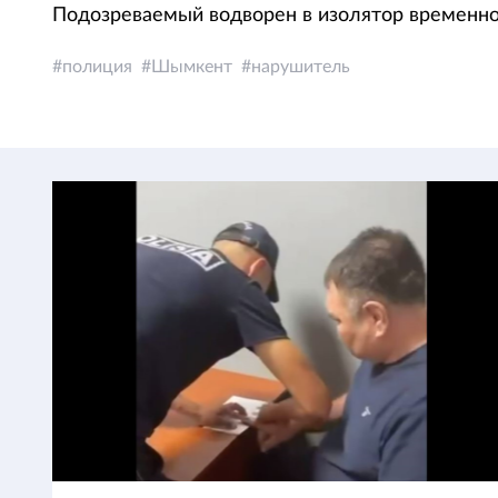
Подозреваемый водворен в изолятор временно
полиция
Шымкент
нарушитель