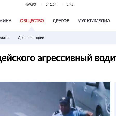
469,93
541,64
5,71
МИКА
ОБЩЕСТВО
ДРУГОЕ
МУЛЬТИМЕДИА
елигия
День в истории
цейского агрессивный вод