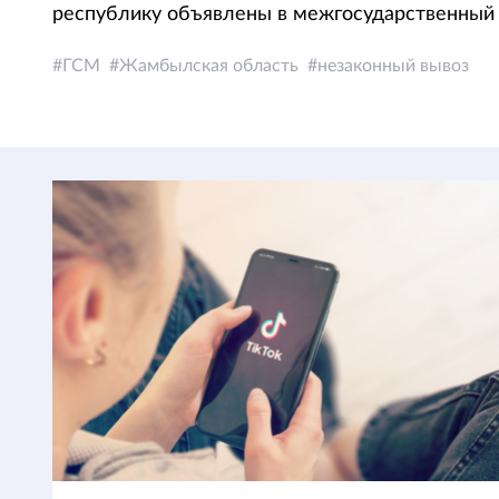
республику объявлены в межгосударственный 
ГСМ
Жамбылская область
незаконный вывоз