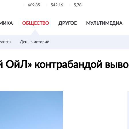
469,85
542,16
5,78
МИКА
ОБЩЕСТВО
ДРУГОЕ
МУЛЬТИМЕДИА
елигия
День в истории
й ОйЛ» контрабандой выв