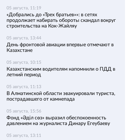
05 августа, 11:19
«Добрались до «Трех братьев»»: в сетях
продолжает набирать обороты скандал вокруг
строительства на Кок-Жайляу
05 августа, 13:44
День фронтовой авиации впервые отмечают в
Казахстане
05 августа, 10:15
Казахстанским водителям напомнили о ПДД в
летний период
05 августа, 11:13
В Алматинской области эвакуировали туриста,
пострадавшего от камнепада
05 августа, 15:56
Фонд «Әділ сөз» выразил обеспокоенность
давлением на журналиста Динару Егеубаеву
05 августа, 13:11