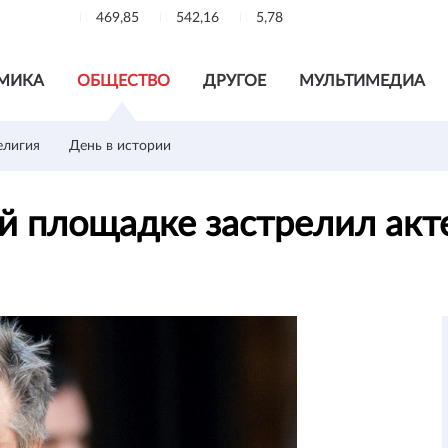
469,85
542,16
5,78
МИКА
ОБЩЕСТВО
ДРУГОЕ
МУЛЬТИМЕДИА
елигия
День в истории
й площадке застрелил акт