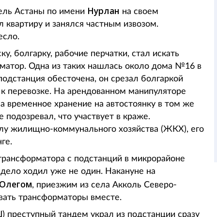
Нурлан
тель Астаны по имени
на своем
 квартиру и занялся частным извозом.
есло.
у, болгарку, рабочие перчатки, стал искать
рматор. Одна из таких нашлась около дома №16 в
подстанция обесточена, он срезал болгаркой
о к перевозке. На арендованном манипуляторе
 временное хранение на автостоянку в том же
 подозревал, что участвует в краже.
лу жилищно-коммунального хозяйства (ЖКХ), его
ге.
трансформатора с подстанций в микрорайоне
 дело ходил уже не один. Накануне на
Олегом
, приезжим из села Акколь Северо-
вать трансформаторы вместе.
 преступный тандем украл из подстанции сразу