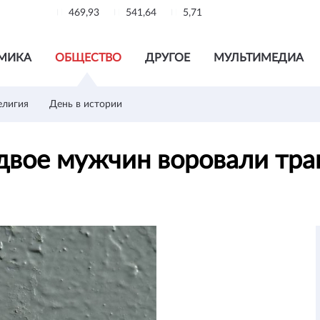
469,93
541,64
5,71
МИКА
ОБЩЕСТВО
ДРУГОЕ
МУЛЬТИМЕДИА
елигия
День в истории
двое мужчин воровали тр