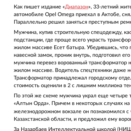
Как пишет издание «
Диапазон
», 33-летний жи
автомобиле Opel Omega приехал в Актобе, снял
Параллельно решил заняться преступным рем
Мужчина, купив строительную спецодежду, каск
подстанции, где проще всего украсть трансфо
жилом массиве Есет батыра. Убедившись, что 
навесной замок, проник внутрь, подготовил ег
мужчина перевез ворованный трансформатор на
жилом массиве. Водитель спецтехники даже не
Трансформатор принадлежал городскому отде
стоимость оценили в 2 с лишним миллиона тен
По этой же схеме мужчина украл еще четыре 
«Алтын Орда». Причем в некоторых случаях на
железнодорожном вокзале он познакомился с
Казахстанской области, и предложил ему воро
За Назарбаев Интеллектуальной школой (НИШ)