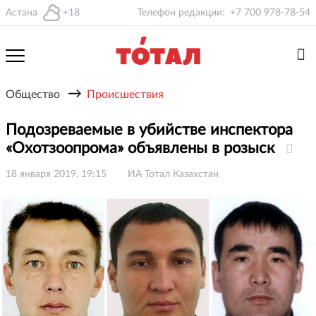
Астана
+18
Телефон редакции:
+7 700 978-78-54
→
Общество
Происшествия
Подозреваемые в убийстве инспектора
«Охотзоопрома» объявлены в розыск
18 января 2019, 19:15
ИА Тотал Казахстан