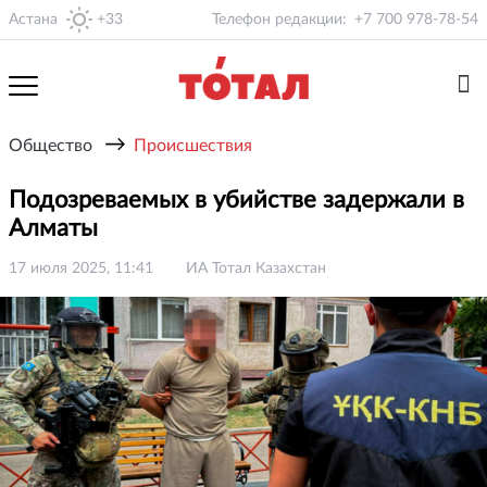
Астана
+33
Телефон редакции:
+7 700 978-78-54
→
Общество
Происшествия
Подозреваемых в убийстве задержали в
Алматы
17 июля 2025, 11:41
ИА Тотал Казахстан