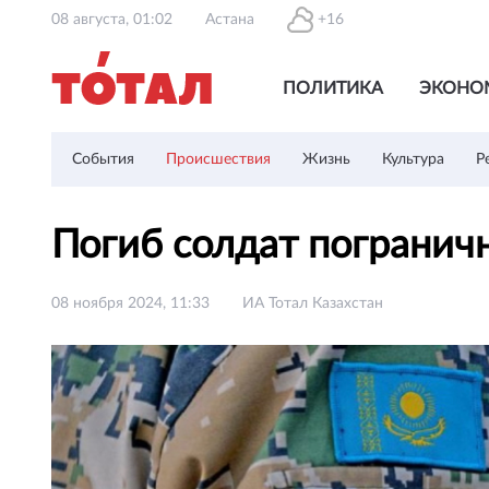
08 августа, 01:02
Астана
+16
ПОЛИТИКА
ЭКОНО
События
Происшествия
Жизнь
Культура
Р
Погиб солдат погранич
08 ноября 2024, 11:33
ИА Тотал Казахстан