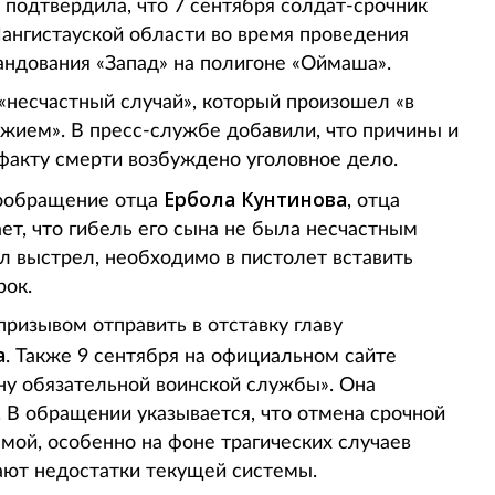
 подтвердила, что 7 сентября солдат-срочник
ангистауской области во время проведения
ндования «Запад» на полигоне «Оймаша».
 «несчастный случай», который произошел «в
жием». В пресс-службе добавили, что причины и
факту смерти возбуждено уголовное дело.
Ербола Кунтинова
еообращение отца
, отца
ет, что гибель его сына не была несчастным
л выстрел, необходимо в пистолет вставить
рок.
призывом отправить в отставку главу
а
. Также 9 сентября на официальном сайте
ену обязательной воинской службы». Она
 В обращении указывается, что отмена срочной
мой, особенно на фоне трагических случаев
ают недостатки текущей системы.