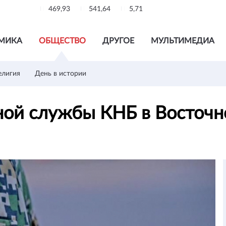
469,93
541,64
5,71
МИКА
ОБЩЕСТВО
ДРУГОЕ
МУЛЬТИМЕДИА
елигия
День в истории
ной службы КНБ в Восточн