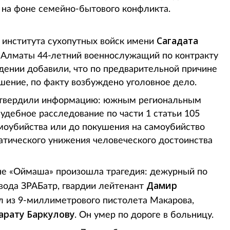
 на фоне семейно-бытового конфликта.
Сагадата
о института сухопутных войск имени
 Алматы 44-летний военнослужащий по контракту
дении добавили, что по предварительной причине
ение, по факту возбуждено уголовное дело.
одтвердили информацию: южным региональным
дебное расследование по части 1 статьи 105
моубийства или до покушения на самоубийство
атического унижения человеческого достоинства
гоне «Оймаша» произошла трагедия: дежурный по
Дамир
вода ЗРАБатр, гвардии лейтенант
 из 9-миллиметрового пистолета Макарова,
арату Баркулову
. Он умер по дороге в больницу.