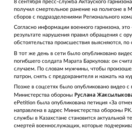
8 сентября пресс-служба Актауского гарнизона
получил смертельное ранение на полигоне в М
сборов с подразделениями Регионального кома
Согласно информации военного гарнизона, это
результате нарушения правил обращения с ору
обстоятельства происшествия выясняются, по 
В тот же день в сети было опубликовано вид
погибшего солдата Марата Баркулова: он счита
случаем. По словам мужчины, чтобы произоше
патрон, снять с предохранителя и нажать на ку
Позже в соцсетях было опубликовано видео с 
Руслана Жаксылыков
Министерства обороны
ePetition была опубликована петиция «За отм
направлена в адрес Министерства обороны РК.
службы в Казахстане становится актуальной те
смертей военнослужащих, которые подчеркив