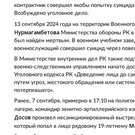
контрактник совершил якобы попытку суицида
Возбуждено уголовное дело.
13 сентября 2024 года на территории Военног
Нурмагамбетова
Министерства обороны РК в
был найден мертвым. В военном учебном заве
военнослужащий совершил суицид через повеш
В Министерстве внутренних дел РК также п
военно-следственным управлением начато досу
Уголовного кодекса РК «Доведение лица до са
путем угроз, жестокого обращения или систем
потерпевшего».
Ранее, 7 сентября, примерно в 17:10 на поли
лагерю, командир зенитно-артиллерийского вз
Досов
произвел несанкционированный выстрел
М
который попал в лицо рядовому 19-летнему