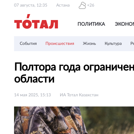
07 августа, 12:35
Астана
+26
ПОЛИТИКА
ЭКОНО
События
Происшествия
Жизнь
Культура
Р
Полтора года ограниче
области
14 мая 2025, 15:13
ИА Тотал Казахстан