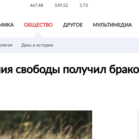
467,48
539,52
5,73
МИКА
ОБЩЕСТВО
ДРУГОЕ
МУЛЬТИМЕДИА
елигия
День в истории
ния свободы получил брак