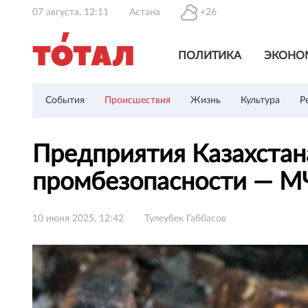
07 августа, 12:11
Астана
+26
ПОЛИТИКА
ЭКОНО
События
Происшествия
Жизнь
Культура
Р
Предприятия Казахстан
промбезопасности — 
10 июня 2025, 12:42
Тулеубек Габбасов