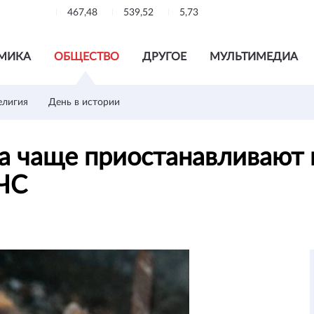
467,48
539,52
5,73
МИКА
ОБЩЕСТВО
ДРУГОЕ
МУЛЬТИМЕДИА
елигия
День в истории
а чаще приостанавливают 
МЧС