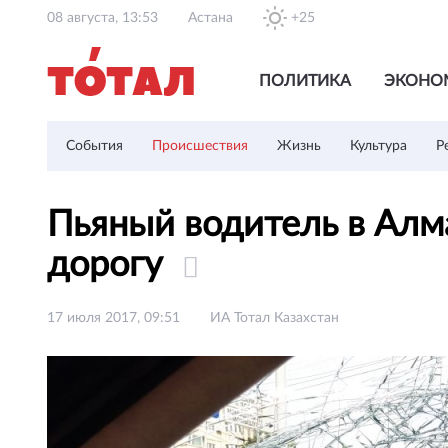
08 августа, 13:53
Астана
+25
ПОЛИТИКА
ЭКОНО
События
Происшествия
Жизнь
Культура
Р
Пьяный водитель в Алм
дорогу
17 июля 2017, 09:51
ИА Тотал Казахстан