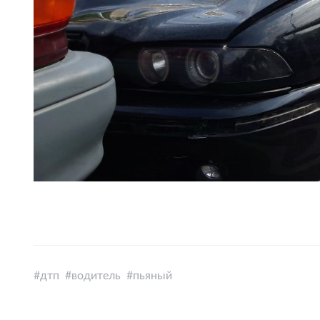
дтп
водитель
пьяный