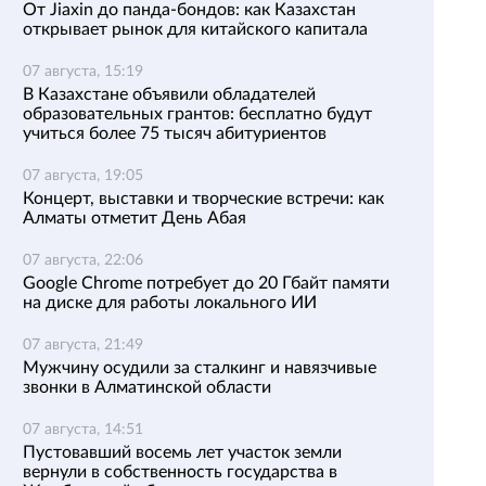
От Jiaxin до панда-бондов: как Казахстан
открывает рынок для китайского капитала
07 августа, 15:19
В Казахстане объявили обладателей
образовательных грантов: бесплатно будут
учиться более 75 тысяч абитуриентов
07 августа, 19:05
Концерт, выставки и творческие встречи: как
Алматы отметит День Абая
07 августа, 22:06
Google Chrome потребует до 20 Гбайт памяти
на диске для работы локального ИИ
07 августа, 21:49
Мужчину осудили за сталкинг и навязчивые
звонки в Алматинской области
07 августа, 14:51
Пустовавший восемь лет участок земли
вернули в собственность государства в