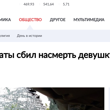
469,93
541,64
5,71
МИКА
ОБЩЕСТВО
ДРУГОЕ
МУЛЬТИМЕДИА
елигия
День в истории
аты сбил насмерть девушк