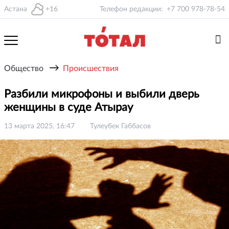
Астана
+16
Телефон редакции:
+7 700 978-78-54
→
Общество
Происшествия
Разбили микрофоны и выбили дверь
женщины в суде Атырау
13 марта 2025, 16:47
Тулеубек Габбасов